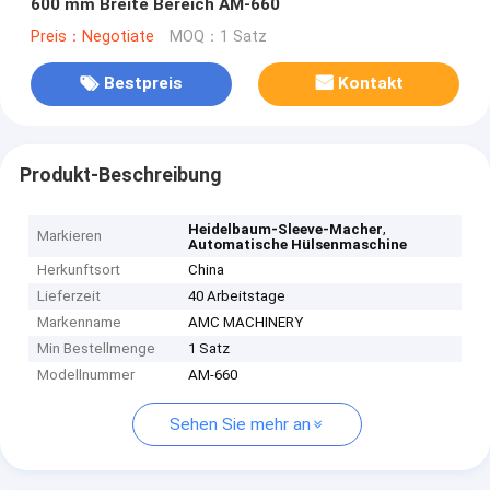
600 mm Breite Bereich AM-660
Preis：Negotiate
MOQ：1 Satz
Bestpreis
Kontakt
Produkt-Beschreibung
,
Heidelbaum-Sleeve-Macher
Markieren
Automatische Hülsenmaschine
Herkunftsort
China
Lieferzeit
40 Arbeitstage
Markenname
AMC MACHINERY
Min Bestellmenge
1 Satz
Modellnummer
AM-660
Sehen Sie mehr an