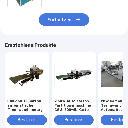
Fortsetzen
Empfohlene Produkte
380V 50HZ Karton
7.5KW Auto Karton-
2KW Karton
automatische
Partitionsmaschine
Trennwand
Trennwandmontage-
CGJ1200-4L Karton-
Automatische
Maschine CGJ600-
Box-Montage-
Sammler 3200
3X
Maschine
3100 x 1200m
Bestpreis
Bestpreis
Bestprei