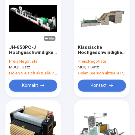
JH-850PC-J
Klassische
Hochgeschwindigkeitsmaschine
Hochgeschwindigkeitspap
zur automatischen
30 - 170 m/min SDX-
Preis:
Negotiate
Preis:
Negotiate
Verkleinerung von
1650
MOQ:
1 Satz
MOQ:
1 Satz
Folder
Holen Sie sich aktuelle Preis
Holen Sie sich aktuelle Preis
Kontakt
Kontakt