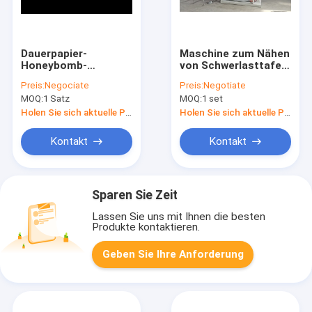
Dauerpapier-
Maschine zum Nähen
Honeybomb-
von Schwerlasttafeln
Maschine
mit Servoantrieb
Preis:
Negociate
Preis:
Negotiate
Produktionslinie
MOQ:
1 Satz
MOQ:
1 set
65KW HZX-
2000PC800
Holen Sie sich aktuelle Preis
Holen Sie sich aktuelle Preis
Kontakt
Kontakt
Sparen Sie Zeit
Lassen Sie uns mit Ihnen die besten
Produkte kontaktieren.
Geben Sie Ihre Anforderung