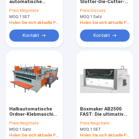
automatische
Slotter-Die-Cutter-
Werksbesichtigung
Karton-/Kartonmachmaschine
Folder Gluer-
Preis:
Negotiate
Preis:
Discuss
Linienführer für
MOQ:
1 SET
MOQ:
1 Satz
effiziente
Qualitätskontrolle
Wellverpackungen
Holen Sie sich aktuelle Preis
Holen Sie sich aktuelle Preis
Kontaktieren Sie uns
Kontakt
Kontakt
Neuigkeiten
Rechtssachen
Maschine zum Schützen von Papierkanten
Flexo-Ordner Gluer
Halbautomatische
Boxmaker AB2500
Ordner-Klebmaschine
FAST: Die ultimative
Ordner Gluer-Maschine
Effiziente
Lösung für die
Preis:
Negotiate
Preis:
Negotiate
Kartonfalte- und
Produktion von
Flexo-Drucker Slotter Die Cutter
MOQ:
1 Satz
MOQ:
1 SET
Kleblösung
Kartons in kleinen
Stückzahlen mit
Holen Sie sich aktuelle Preis
Holen Sie sich aktuelle Preis