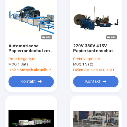
Automatische
220V 380V 415V
Papierrandschutzmaschine
Papierkantenschutzmasc
32 kW
125 - 600gsm
Preis:
Negotiate
Preis:
Negotiate
Hochgeschwindigkeit
Kraftpapierschneider
MOQ:
1 Satz
MOQ:
1 Satz
70 m/min
Rewinder
Holen Sie sich aktuelle Preis
Holen Sie sich aktuelle Preis
Kontakt
Kontakt