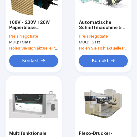
100V - 230V 120W
Automatische
Papierblase
Schnittmaschine 5 -
Wickelmachine
280 m/min
Preis:
Negotiate
Preis:
Negotiate
13m/Min
Geschwindigkeit
MOQ:
1 Satz
MOQ:
1 Satz
Geschwindigkeit
YNAFWJ-550
Holen Sie sich aktuelle Preis
Holen Sie sich aktuelle Preis
Kontakt
Kontakt
Heim
Produkte
Über uns
Multifunktionale
Flexo-Drucker-