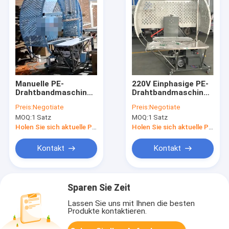
Manuelle PE-
220V Einphasige PE-
Drahtbandmaschine
Drahtbandmaschine
400x360mm
HL-5035
Preis:
Negotiate
Preis:
Negotiate
1200x1000mm HL-
MOQ:
1 Satz
MOQ:
1 Satz
120100
Holen Sie sich aktuelle Preis
Holen Sie sich aktuelle Preis
Kontakt
Kontakt
Sparen Sie Zeit
Lassen Sie uns mit Ihnen die besten
Produkte kontaktieren.