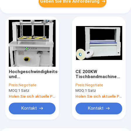
Geben Sie Ihre Anforderung
Hochgeschwindigkeits-
CE 200KW
und
Tischbandmachine
Druckdrahtbandmaschine
Papier / OPP
Preis:
Negotiate
Preis:
Negotiate
600x400mm ST410-
Bandbandmaschine
MOQ:
1 Satz
MOQ:
1 Satz
30H
ST410-30
Holen Sie sich aktuelle Preis
Holen Sie sich aktuelle Preis
Kontakt
Kontakt