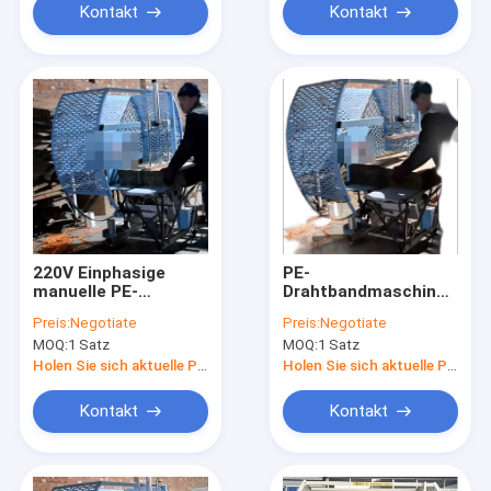
Kontakt
Kontakt
220V Einphasige
PE-
manuelle PE-
Drahtbandmaschine
Drahtbandmaschine
220V Einphasige
Preis:
Negotiate
Preis:
Negotiate
1000x800mm HL-
Handbandmaschine
MOQ:
1 Satz
MOQ:
1 Satz
10080
HL-7555
Holen Sie sich aktuelle Preis
Holen Sie sich aktuelle Preis
Kontakt
Kontakt