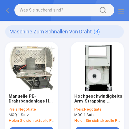
Maschine Zum Schnallen Von Draht
(8)
Manuelle PE-
Hochgeschwindigkeits-
Drahtbandanlage HL-
Arm-Strapping-
12080 angepasste
Maschine 200KW
Preis:
Negotiate
Preis:
Negotiate
Farbe
ST410-30H
MOQ:
1 Satz
MOQ:
1 Satz
410×200mm
Holen Sie sich aktuelle Preis
Holen Sie sich aktuelle Preis