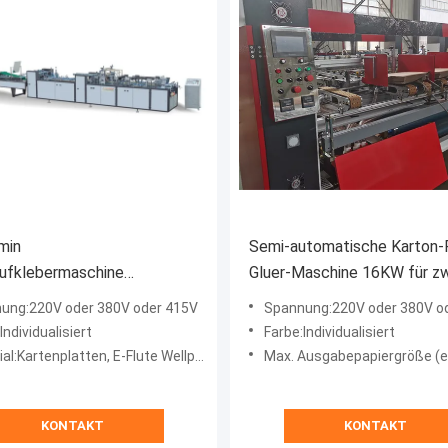
min
Semi-automatische Karton-
aufklebermaschine
Gluer-Maschine 16KW für z
tische
Stück Karton MH-3000Z
ung:220V oder 380V oder 415V
Spannung:220V oder 380V o
mmungsmaschine
Individualisiert
Farbe:Individualisiert
al:Kartenplatten, E-Flute Wellpappe
Max. Ausgabepapiergröße (einfach):1
KONTAKT
KONTAKT