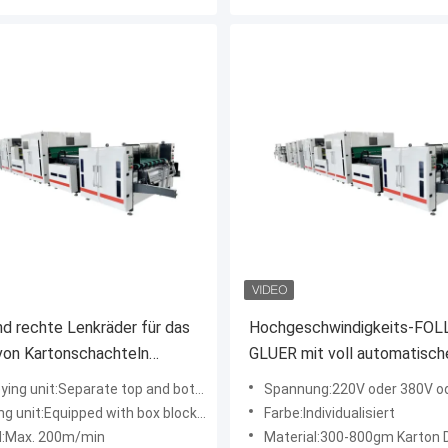
nd rechte Lenkräder für das
Hochgeschwindigkeits-FOL
von Kartonschachteln
GLUER mit voll automatisch
ebermaschine Faltplatte
Funktion
parate top and bottom driving structure with soft belt that won't damage boxes' surface
Spannung:220V oder 380V o
 520-1500mm
pped with box blocking device and pneumatic front blocking device for bottom crush locking box
Farbe:Individualisiert
:Max. 200m/min
Material:300-800gm Karton Doppelmontage und Montage von E, C,