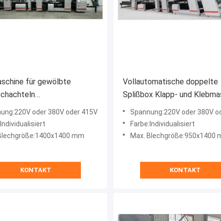
schine für gewölbte
Vollautomatische doppelte
schachteln
Splißbox Klapp- und Klebma
omatische Fallklebmaschine
45KW JH-2100F-P
ung:220V oder 380V oder 415V
Spannung:220V oder 380V o
JH-2800F-P
Individualisiert
Farbe:Individualisiert
Blechgröße:1400x1400 mm
Max. Blechgröße:950x1400
KONTAKT
KONTAKT