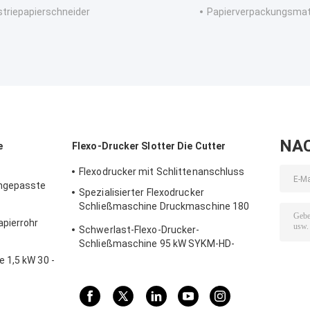
striepapierschneider
Papierverpackungsmat
NA
e
Flexo-Drucker Slotter Die Cutter
Flexodrucker mit Schlittenanschluss
ngepasste
Spezialisierter Flexodrucker
Schließmaschine Druckmaschine 180
Blätter/Min SYKM-H-2652HN
pierrohr
Schwerlast-Flexo-Drucker-
Schließmaschine 95 kW SYKM-HD-
2545RC
 1,5 kW 30 -