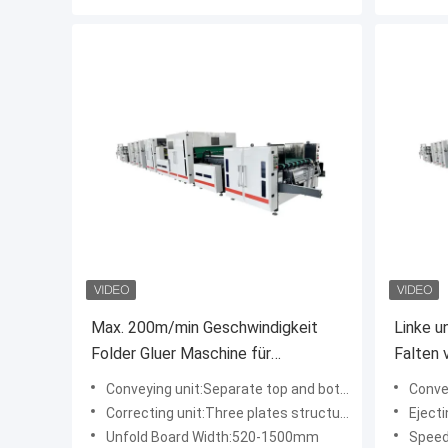
Max. 200m/min Geschwindigkeit
Linke u
Folder Gluer Maschine für
Falten 
maßgeschneiderte Lösungen
Klappkl
Conveying unit:Separate top and bottom driving structure with soft belt that won't damage boxes' surface
Conveying unit:Se
Anbieter
Breite
Correcting unit:Three plates structure with pusher and side guider
Ejecting unit:Equi
Unfold Board Width:520-1500mm
Speed