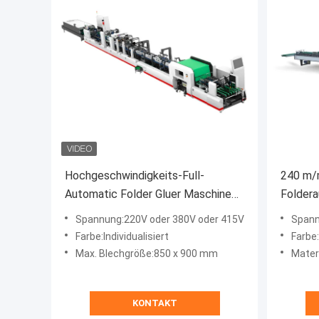
Hochgeschwindigkeits-Full-
240 m/
Automatic Folder Gluer Maschine
Folder
18,5KW 0 - 500m/min JH-850PC
Automa
Spannung:220V oder 380V oder 415V
Spann
Verkle
Farbe:Individualisiert
Farbe:
Max. Blechgröße:850 x 900 mm
Materi
KONTAKT