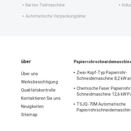
Karton-Teilmaschine
Indu
Automatische Verpackungslinie
über
Papierrohrschneidemaschin
Zwei-Kopf-Typ Papierrohr-
Über uns
Schneidemaschine 8,2 kW a
Werksbesichtigung
Farbe TSJG-60
Chemische Faser Papierrohr
Qualitätskontrolle
Schneidmaschine 12,6 kW Pa
Kontaktieren Sie uns
Curling Maschine
TSJQ-70M Automatische
Neuigkeiten
Papierrohrschneidemaschine
Sitemap
100 mm Innen Durchmesser