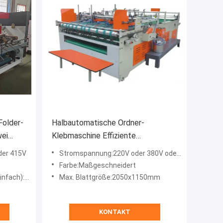
Folder-
Halbautomatische Ordner-
wei
Klebmaschine Effiziente
Kartonfalte- und Kleblösung
der 415V
Stromspannung:220V oder 380V oder 415V
Farbe:Maßgeschneidert
300*1300mm
Max. Blattgröße:2050x1150mm
KONTAKT