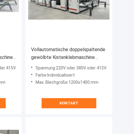
Vollautomatische doppelspaltende
schine
gewölbte Kistenklebmaschine
45KW JH-2400F-P
der 415V
Spannung:220V oder 380V oder 415V
Farbe:Individualisiert
 mm
Max. Blechgröße:1200x1400 mm
KONTAKT