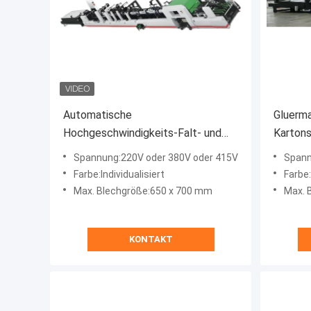
Automatische
Gluerma
Hochgeschwindigkeits-Falt- und
Karton
Klebmaschine 220V / 380V / 415V
Vollaut
Spannung:220V oder 380V oder 415V
Spann
JH-650-J
45 kW 
Farbe:Individualisiert
Farbe:
Max. Blechgröße:650 x 700 mm
Max. 
KONTAKT