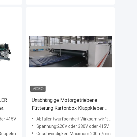
LER
Unabhängige Motorgetriebene
er
Fütterung Kartonbox Klappkleber
für individuelle Bedürfnisse
der 415V
Abfallentwurfseinheit:Wirksam wirft nicht konforme Produkte aus
Spannung:220V oder 380V oder 415V
 B, A, flache Form
Geschwindigkeit:Maximum 200m/min