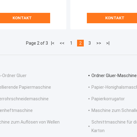
KONTAKT
KONTAKT
Page 2 of 3
|<
<<
1
2
3
>>
>|
o-Ordner Gluer
Ordner Gluer-Maschine
llierende Papiermaschine
Papier-Honighalsmasc
errohrschneidemaschine
Papierkorrugator
enheftmaschine
Maschine zum Schnalle
hine zum Auflösen von Wellen
Schnittmaschine für di
Karton