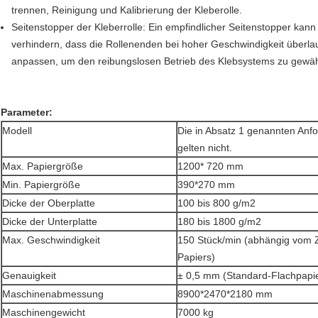
trennen, Reinigung und Kalibrierung der Kleberolle.
Seitenstopper der Kleberrolle: Ein empfindlicher Seitenstopper kann
verhindern, dass die Rollenenden bei hoher Geschwindigkeit überla
anpassen, um den reibungslosen Betrieb des Klebsystems zu gewähr
Parameter:
Modell
Die in Absatz 1 genannten Anf
gelten nicht.
Max. Papiergröße
1200
* 720 mm
Min. Papiergröße
390*270 mm
Dicke der Oberplatte
100 bis 800 g/m2
Dicke der Unterplatte
180 bis 1800 g/m2
Max. Geschwindigkeit
150 Stück/min (abhängig vom 
Papiers)
Genauigkeit
± 0,5 mm (Standard-Flachpapi
Maschinenabmessung
8900*2470*2180 mm
Maschinengewicht
7000 kg