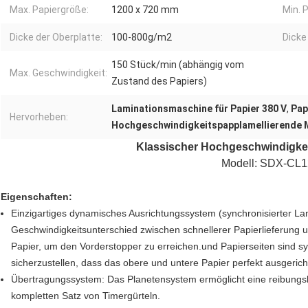
Max. Papiergröße:
1200 x 720 mm
Min. 
Dicke der Oberplatte:
100-800g/m2
Dicke
150 Stück/min (abhängig vom
Max. Geschwindigkeit:
Zustand des Papiers)
Laminationsmaschine für Papier 380 V
,
Pap
Hervorheben:
Hochgeschwindigkeitspapplamellierende 
Klassischer Hochgeschwindigkei
Modell: SDX-CL
Eigenschaften:
Einzigartiges dynamisches Ausrichtungssystem (synchronisierter L
Geschwindigkeitsunterschied zwischen schnellerer Papierlieferung
Papier, um den Vorderstopper zu erreichen.und Papierseiten sind sy
sicherzustellen, dass das obere und untere Papier perfekt ausgericht
Übertragungssystem: Das Planetensystem ermöglicht eine reibungs
kompletten Satz von Timergürteln.