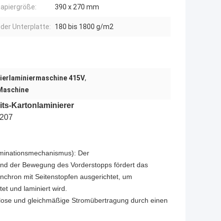
Papiergröße:
390 x 270 mm
 der Unterplatte:
180 bis 1800 g/m2
ierlaminiermaschine 415V
,
Maschine
ts-Kartonlaminierer
1207
aminationsmechanismus): Der
 und der Bewegung des Vorderstopps fördert das
nchron mit Seitenstopfen ausgerichtet, um
et und laminiert wird.
lose und gleichmäßige Stromübertragung durch einen