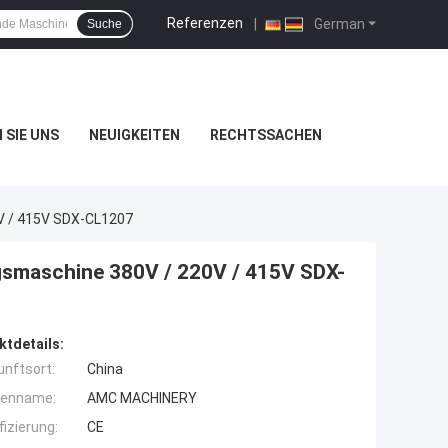
Referenzen
|
German
Suche
 SIE UNS
NEUIGKEITEN
RECHTSSACHEN
V / 415V SDX-CL1207
gsmaschine 380V / 220V / 415V SDX-
ktdetails:
unftsort:
China
enname:
AMC MACHINERY
fizierung:
CE