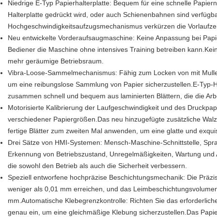
Niedrige E-Typ Papierhalterplatte: Bequem für eine schnelle Papiern
Halterplatte gedrückt wird, oder auch Schienenbahnen sind verfügba
Hochgeschwindigkeitsaufzugsmechanismus verkürzen die Vorlaufzeit 
Neu entwickelte Vorderaufsaugmaschine: Keine Anpassung bei Papie
Bediener die Maschine ohne intensives Training betreiben kann.Ke
mehr geräumige Betriebsraum.
Vibra-Loose-Sammelmechanismus: Fähig zum Locken von mit Mullet
um eine reibungslose Sammlung von Papier sicherzustellen.E-Typ-Ha
zusammen schnell und bequem aus laminierten Blättern, die die Arbe
Motorisierte Kalibrierung der Laufgeschwindigkeit und des Druckpa
verschiedener Papiergrößen.Das neu hinzugefügte zusätzliche Walz
fertige Blätter zum zweiten Mal anwenden, um eine glatte und exqui
Drei Sätze von HMI-Systemen: Mensch-Maschine-Schnittstelle, Sp
Erkennung von Betriebszustand, Unregelmäßigkeiten, Wartung und A
die sowohl den Betrieb als auch die Sicherheit verbessern.
Speziell entworfene hochpräzise Beschichtungsmechanik: Die Präzisi
weniger als 0,01 mm erreichen, und das Leimbeschichtungsvolumen
mm.Automatische Klebegrenzkontrolle: Richten Sie das erforderlic
genau ein, um eine gleichmäßige Klebung sicherzustellen.Das Papier