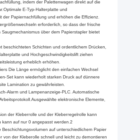
achfüllung, indem der Palettenwagen direkt auf die
r.Optimale E-Typ-Halterplatte und
der Papiernachfüllung und erhöhen die Effizienz.
rgrößenwechseln erforderlich, so dass der frische
in Saugmechanismus über dem Papierstapler bietet
 beschichteten Schichten und ordentlichem Drücken,
lterplatte und Hochgeschwindigkeitslift ziehen
itsleistung erheblich erhöhen.
piers Die Länge ermöglicht den einfachen Wechsel
en-Set kann wiederholt starken Druck auf dünnere
site Lamination zu gewährleisten.
rach-Alarm und Lampenanzeige-PLC. Automatische
rbeitsprotokoll.Ausgewählte elektronische Elemente,
on der Kleberrolle und der Kleberregelrolle kann
 kann auf nur 0 angepasst werden.2
he Beschichtungsvolumen auf unterschiedlichem Papier
 von der Kleberolle schnell und leicht zu demontieren