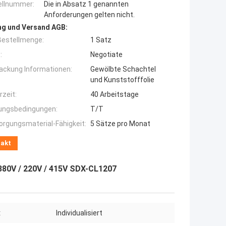
llnummer:
Die in Absatz 1 genannten
Anforderungen gelten nicht.
ng und Versand AGB:
Bestellmenge:
1 Satz
:
Negotiate
ackung Informationen:
Gewölbte Schachtel
und Kunststofffolie
rzeit:
40 Arbeitstage
ungsbedingungen:
T/T
orgungsmaterial-Fähigkeit:
5 Sätze pro Monat
takt
80V / 220V / 415V SDX-CL1207
:
Individualisiert