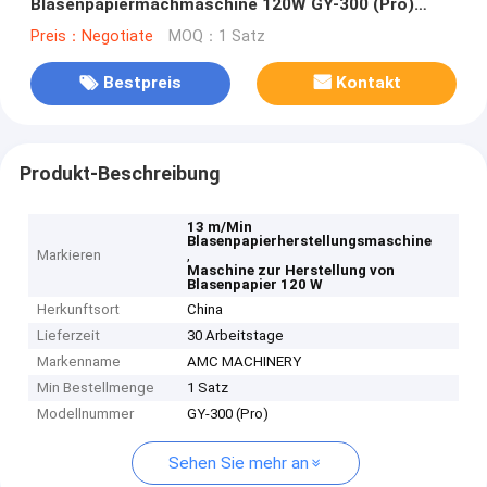
Blasenpapiermachmaschine 120W GY-300 (Pro)
480x600x270mm
Preis：Negotiate
MOQ：1 Satz
Bestpreis
Kontakt
Produkt-Beschreibung
13 m/Min
Blasenpapierherstellungsmaschine
Markieren
,
Maschine zur Herstellung von
Blasenpapier 120 W
Herkunftsort
China
Lieferzeit
30 Arbeitstage
Markenname
AMC MACHINERY
Min Bestellmenge
1 Satz
Modellnummer
GY-300 (Pro)
Sehen Sie mehr an