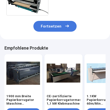
120W GY-300 (Pro)
480x600x270mm
Fortsetzen
Empfohlene Produkte
1900 mm Breite
CE-zertifizierte
1.1KW
Papierkorrugator
Papierkorrugatormaschine
Papierkorruga
Maschine
1,1 kW Klebmaschine
60m/Min
Schwerlast manuelle
Klebmaschine 