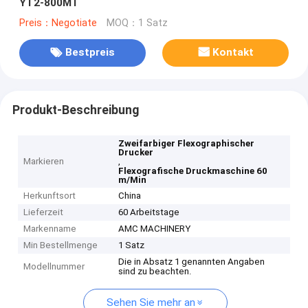
YT2-800MT
Preis：Negotiate
MOQ：1 Satz
Bestpreis
Kontakt
Produkt-Beschreibung
Zweifarbiger Flexographischer
Drucker
Markieren
,
Flexografische Druckmaschine 60
m/Min
Herkunftsort
China
Lieferzeit
60 Arbeitstage
Markenname
AMC MACHINERY
Min Bestellmenge
1 Satz
Die in Absatz 1 genannten Angaben
Modellnummer
sind zu beachten.
Sehen Sie mehr an