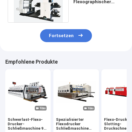
Flexographischer
Drucker 5 - 60 m/min
YT2-800MT
Fortsetzen
Empfohlene Produkte
Schwerlast-Flexo-
Spezialisierter
Flexo-Druck-
Drucker-
Flexodrucker
Slotting-
Schließmaschine 95
Schließmaschine
Druckschneid