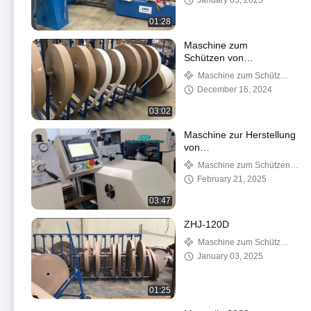
January 03, 2025
01:28
Maschine zum
Schützen von
Papierkanten
Maschine zum Schützen
von Papierkanten
December 16, 2024
03:02
Maschine zur Herstellung
von
Papierkantenschutzmitteln
Maschine zum Schützen
3 in 1 (U-Profil)
von Papierkanten
February 21, 2025
03:47
ZHJ-120D
Maschine zum Schützen
von Papierkanten
January 03, 2025
01:25