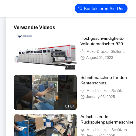
Kontaktieren Sie Uns
Verwandte Videos
Hochgeschwindigkeits-
Vollautomatischer 920-
Flexodrucker von
Flexo-Drucker Slotter
höchster Qualität,
Die Cutter
August 01, 2023
Slotter-Stanze,
Kartonhersteller für
00:29
Wellpappe
Schnittmaschine für den
Kantenschutz
Maschine zum Schützen
von Papierkanten
January 03, 2025
01:04
Aufschlitzende
Rückspulenpapiermaschine
Maschine zum Schützen
von Papierkanten